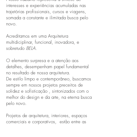
interesses e experiências acumuladas nas
trajetórias profissionais, cursos e viagens,
somada a constante e ilimitada busca pelo
novo.
Acreditamos em uma Arquitetura
multidiciplinar, funcional, inovadora, e
sobretudo
BELA
.
O elemento surpresa e a atenção aos
detalhes, desempenham papel fundamental
no resultado de nossa arquitetura.
De estilo limpo e contemporâneo, buscamos
sempre em nossos projetos preceitos de
solidez e sofisticação , sintonizados com o
melhor do design e da arte, na eterna busca
pelo novo.
Projetos de arquitetura, interiores, espaços
comerciais e corporativos, estão entre as
áreas de atuação do escritório situado em
Sao Conrado, Rio de Janeiro. Trabalho este